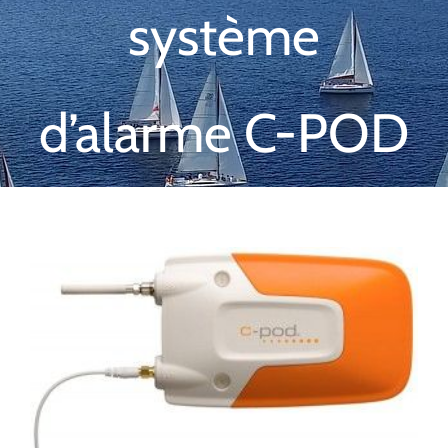
système
d’alarme C-POD
Voir
l'image
agrandie